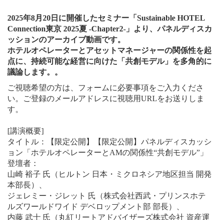
2025年8月20日に開催したセミナー「Sustainable HOTEL
Connection東京 2025夏 -Chapter2-」より、パネルディスカ
ッションのアーカイブ動画です。
ホテルオペレーターとアセットマネージャーの関係性を起
点に、持続可能な経営に向けた「共創モデル」を多角的に
議論します。。
ご視聴希望の方は、フォームに必要事項をご入力くださ
い。ご登録のメールアドレスに視聴用URLをお送りしま
す。
[講演概要]
タイトル：【限定公開】【限定公開】パネルディスカッシ
ョン「ホテルオペレーターとAMの関係性“共創モデル”」
登壇者：
山崎 裕子 氏（ヒルトン 日本・ミクロネシア地区担当 開発
本部長）、
ジェレミー・ジレット 氏（株式会社西武・プリンスホテ
ルズワールドワイド デベロップメント部 部長）、
内藤 武士 氏（丸紅リートアドバイザーズ株式会社 資産運